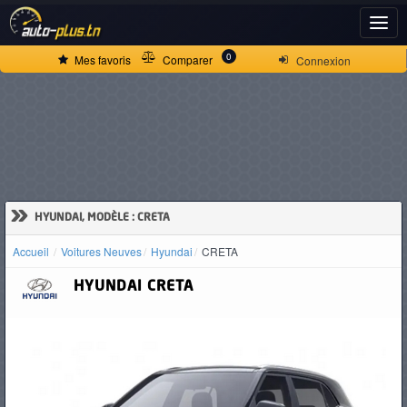
ACCUEIL
0
Mes favoris
Comparer
Connexion
ACTUALITÉS
VOITURES
NEUVES
»
HYUNDAI, MODÈLE : CRETA
Accueil
Voitures Neuves
Hyundai
CRETA
VOITURES
HYUNDAI
CRETA
D'OCCASION
CAMIONS