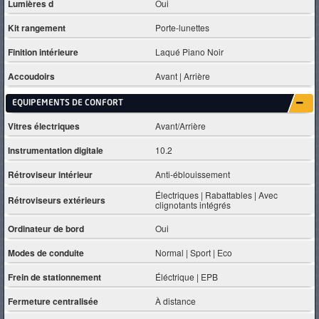
Lumières d
Oui
Kit rangement
Porte-lunettes
Finition intérieure
Laqué Piano Noir
Accoudoirs
Avant | Arrière
EQUIPEMENTS DE CONFORT
Vitres électriques
Avant/Arrière
Instrumentation digitale
10.2
Rétroviseur intérieur
Anti-éblouissement
Électriques | Rabattables | Avec
Rétroviseurs extérieurs
clignotants intégrés
Ordinateur de bord
Oui
Modes de conduite
Normal | Sport | Eco
Frein de stationnement
Éléctrique | EPB
Fermeture centralisée
À distance