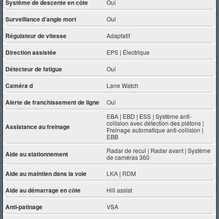
Système de descente en côte
Oui
Surveillance d’angle mort
Oui
Régulateur de vitesse
Adaptatif
Direction assistée
EPS | Électrique
Détecteur de fatigue
Oui
Caméra d
Lane Watch
Alerte de franchissement de ligne
Oui
EBA | EBD | ESS | Système anti-
collision avec détection des piétons |
Assistance au freinage
Freinage automatique anti-collision |
EBB
Radar de recul | Radar avant | Système
Aide au stationnement
de caméras 360
Aide au maintien dans la voie
LKA | RDM
Aide au démarrage en côte
Hill assist
Anti-patinage
VSA