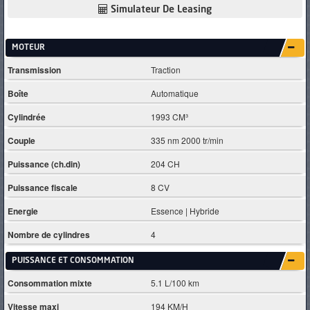
Simulateur De Leasing
MOTEUR
Transmission
Traction
Boîte
Automatique
Cylindrée
1993 CM³
Couple
335 nm 2000 tr/min
Puissance (ch.din)
204 CH
Puissance fiscale
8 CV
Energie
Essence | Hybride
Nombre de cylindres
4
PUISSANCE ET CONSOMMATION
Consommation mixte
5.1 L/100 km
Vitesse maxi
194 KM/H