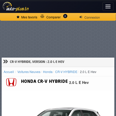
ACCUEIL
0
Mes favoris
Comparer
Connexion
ACTUALITÉS
VOITURES
NEUVES
»
CR-V HYBRIDE, VERSION : 2.0 L E HEV
Accueil
Voitures Neuves
Honda
CR-V HYBRIDE
2.0 L E Hev
VOITURES
HONDA
CR-V HYBRIDE
2.0 L E Hev
D'OCCASION
CAMIONS