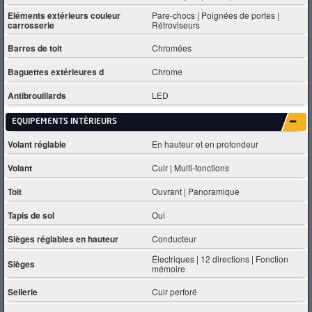
Eléments extérieurs couleur
Pare-chocs | Poignées de portes |
carrosserie
Rétroviseurs
Barres de toit
Chromées
Baguettes extérieures d
Chrome
Antibrouillards
LED
EQUIPEMENTS INTÈRIEURS
Volant réglable
En hauteur et en profondeur
Volant
Cuir | Multi-fonctions
Toit
Ouvrant | Panoramique
Tapis de sol
Oui
Sièges réglables en hauteur
Conducteur
Électriques | 12 directions | Fonction
Sièges
mémoire
Sellerie
Cuir perforé