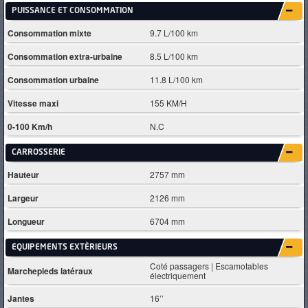
PUISSANCE ET CONSOMMATION
Consommation mixte
9.7 L/100 km
Consommation extra-urbaine
8.5 L/100 km
Consommation urbaine
11.8 L/100 km
Vitesse maxi
155 KM/H
0-100 Km/h
N.C
CARROSSERIE
Hauteur
2757 mm
Largeur
2126 mm
Longueur
6704 mm
EQUIPEMENTS EXTÈRIEURS
Coté passagers | Escamotables
Marchepieds latéraux
électriquement
Jantes
16’’