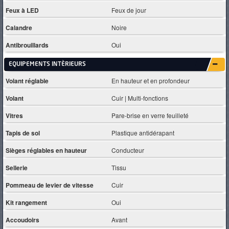
Feux à LED
Feux de jour
Calandre
Noire
Antibrouillards
Oui
EQUIPEMENTS INTÈRIEURS
Volant réglable
En hauteur et en profondeur
Volant
Cuir | Multi-fonctions
Vitres
Pare-brise en verre feuilleté
Tapis de sol
Plastique antidérapant
Sièges réglables en hauteur
Conducteur
Sellerie
Tissu
Pommeau de levier de vitesse
Cuir
Kit rangement
Oui
Accoudoirs
Avant