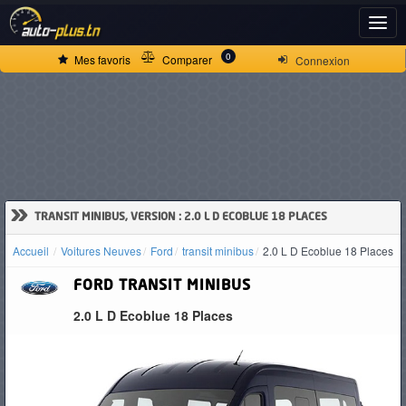
ACCUEIL
0
Mes favoris
Comparer
Connexion
ACTUALITÉS
VOITURES
NEUVES
»
TRANSIT MINIBUS, VERSION : 2.0 L D ECOBLUE 18 PLACES
Accueil
Voitures Neuves
Ford
transit minibus
2.0 L D Ecoblue 18 Places
VOITURES
FORD
TRANSIT MINIBUS
D'OCCASION
2.0 L D Ecoblue 18 Places
CAMIONS