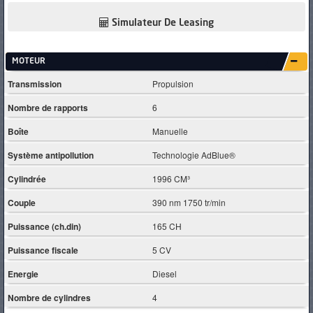
Simulateur De Leasing
MOTEUR
Transmission
Propulsion
Nombre de rapports
6
Boîte
Manuelle
Système antipollution
Technologie AdBlue®
Cylindrée
1996 CM³
Couple
390 nm 1750 tr/min
Puissance (ch.din)
165 CH
Puissance fiscale
5 CV
Energie
Diesel
Nombre de cylindres
4