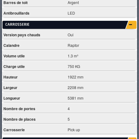
Barres de toit
Argent
Antibrouillards
LED
CARROSSERIE
Version pays chauds
Oui
Calandre
Raptor
Volume utile
1.3 m³
Charge utile
750 KG
Hauteur
1922 mm
Largeur
2208 mm
Longueur
5381 mm
Nombre de portes
4
Nombre de places
5
Carrosserie
Pick up