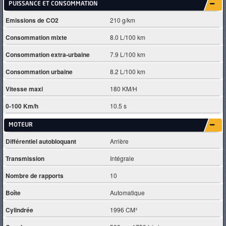
PUISSANCE ET CONSOMMATION
Emissions de CO2
210 g/km
Consommation mixte
8.0 L/100 km
Consommation extra-urbaine
7.9 L/100 km
Consommation urbaine
8.2 L/100 km
Vitesse maxi
180 KM/H
0-100 Km/h
10.5 s
MOTEUR
Différentiel autobloquant
Arrière
Transmission
Intégrale
Nombre de rapports
10
Boîte
Automatique
Cylindrée
1996 CM³