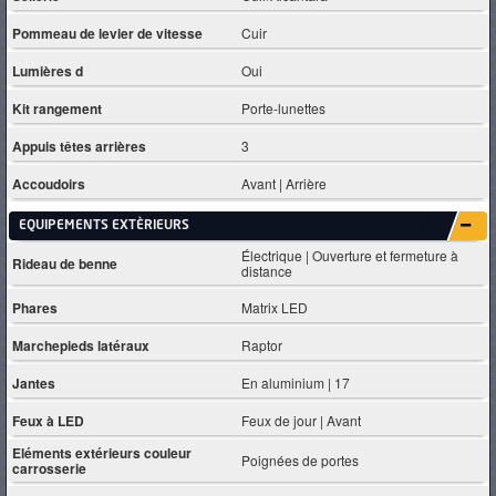
Pommeau de levier de vitesse
Cuir
Lumières d
Oui
Kit rangement
Porte-lunettes
Appuis têtes arrières
3
Accoudoirs
Avant | Arrière
EQUIPEMENTS EXTÈRIEURS
Électrique | Ouverture et fermeture à
Rideau de benne
distance
Phares
Matrix LED
Marchepieds latéraux
Raptor
Jantes
En aluminium | 17
Feux à LED
Feux de jour | Avant
Eléments extérieurs couleur
Poignées de portes
carrosserie