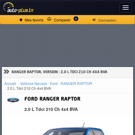
ACCUEIL
0
Mes favoris
Comparer
Connexion
ACTUALITÉS
VOITURES
NEUVES
»
RANGER RAPTOR, VERSION : 2.0 L TDCI 210 CH 4X4 BVA
Accueil
Voitures Neuves
Ford
RANGER RAPTOR
VOITURES
2.0 L Tdci 210 Ch 4x4 BVA
D'OCCASION
FORD
RANGER RAPTOR
2.0 L Tdci 210 Ch 4x4 BVA
CAMIONS