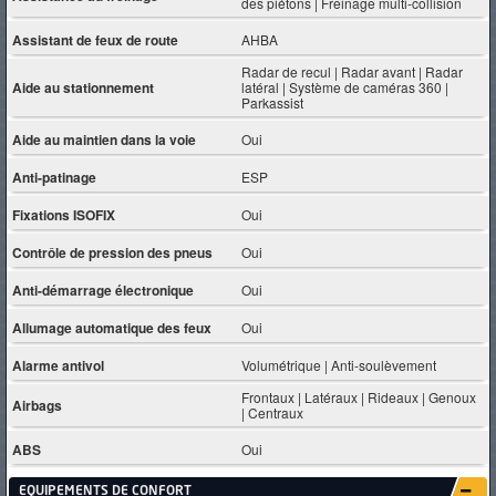
des piétons | Freinage multi-collision
Assistant de feux de route
AHBA
Radar de recul | Radar avant | Radar
Aide au stationnement
latéral | Système de caméras 360 |
Parkassist
Aide au maintien dans la voie
Oui
Anti-patinage
ESP
Fixations ISOFIX
Oui
Contrôle de pression des pneus
Oui
Anti-démarrage électronique
Oui
Allumage automatique des feux
Oui
Alarme antivol
Volumétrique | Anti-soulèvement
Frontaux | Latéraux | Rideaux | Genoux
Airbags
| Centraux
ABS
Oui
EQUIPEMENTS DE CONFORT