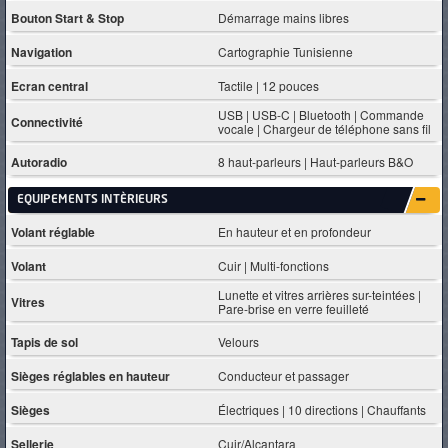
Bouton Start & Stop
Démarrage mains libres
Navigation
Cartographie Tunisienne
Ecran central
Tactile | 12 pouces
USB | USB-C | Bluetooth | Commande
Connectivité
vocale | Chargeur de téléphone sans fil
Autoradio
8 haut-parleurs | Haut-parleurs B&O
EQUIPEMENTS INTÈRIEURS
Volant réglable
En hauteur et en profondeur
Volant
Cuir | Multi-fonctions
Lunette et vitres arrières sur-teintées |
Vitres
Pare-brise en verre feuilleté
Tapis de sol
Velours
Sièges réglables en hauteur
Conducteur et passager
Sièges
Électriques | 10 directions | Chauffants
Sellerie
Cuir/Alcantara