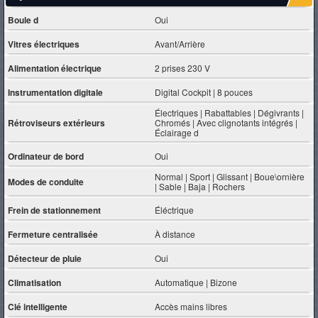
Boule d
Oui
Vitres électriques
Avant/Arrière
Alimentation électrique
2 prises 230 V
Instrumentation digitale
Digital Cockpit | 8 pouces
Électriques | Rabattables | Dégivrants |
Rétroviseurs extérieurs
Chromés | Avec clignotants intégrés |
Éclairage d
Ordinateur de bord
Oui
Normal | Sport | Glissant | Boue\ornière
Modes de conduite
| Sable | Baja | Rochers
Frein de stationnement
Éléctrique
Fermeture centralisée
À distance
Détecteur de pluie
Oui
Climatisation
Automatique | Bizone
Clé intelligente
Accès mains libres