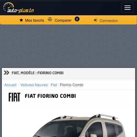
ACCUEIL
0
Mes favoris
Comparer
Connexion
ACTUALITÉS
VOITURES
NEUVES
»
FIAT, MODÈLE : FIORINO COMBI
Accueil
Voitures Neuves
Fiat
Fiorino Combi
VOITURES
FIAT
FIORINO COMBI
D'OCCASION
CAMIONS