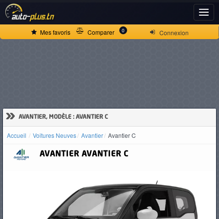
ACCUEIL
0
Mes favoris
Comparer
Connexion
ACTUALITÉS
VOITURES
NEUVES
»
AVANTIER, MODÈLE : AVANTIER C
Accueil
Voitures Neuves
Avantier
Avantier C
VOITURES
AVANTIER
AVANTIER C
D'OCCASION
CAMIONS