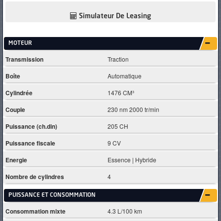
Simulateur De Leasing
MOTEUR
Transmission
Traction
Boîte
Automatique
Cylindrée
1476 CM³
Couple
230 nm 2000 tr/min
Puissance (ch.din)
205 CH
Puissance fiscale
9 CV
Energie
Essence | Hybride
Nombre de cylindres
4
PUISSANCE ET CONSOMMATION
Consommation mixte
4.3 L/100 km