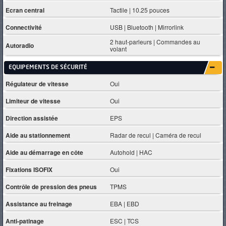
Ecran central
Tactile | 10.25 pouces
Connectivité
USB | Bluetooth | Mirrorlink
2 haut-parleurs | Commandes au
Autoradio
volant
EQUIPEMENTS DE SÉCURITÉ
Régulateur de vitesse
Oui
Limiteur de vitesse
Oui
Direction assistée
EPS
Aide au stationnement
Radar de recul | Caméra de recul
Aide au démarrage en côte
Autohold | HAC
Fixations ISOFIX
Oui
Contrôle de pression des pneus
TPMS
Assistance au freinage
EBA | EBD
Anti-patinage
ESC | TCS