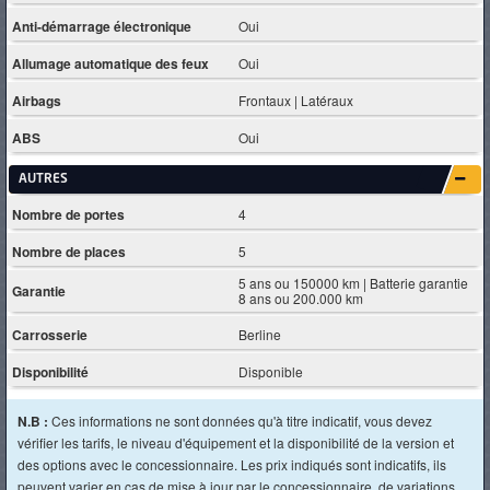
Anti-démarrage électronique
Oui
Allumage automatique des feux
Oui
Airbags
Frontaux | Latéraux
ABS
Oui
AUTRES
Nombre de portes
4
Nombre de places
5
5 ans ou 150000 km | Batterie garantie
Garantie
8 ans ou 200.000 km
Carrosserie
Berline
Disponibilité
Disponible
N.B :
Ces informations ne sont données qu'à titre indicatif, vous devez
vérifier les tarifs, le niveau d'équipement et la disponibilité de la version et
des options avec le concessionnaire. Les prix indiqués sont indicatifs, ils
peuvent varier en cas de mise à jour par le concessionnaire, de variations