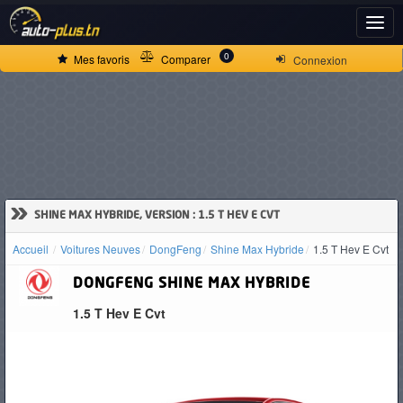
ACCUEIL
0
Mes favoris
Comparer
Connexion
ACTUALITÉS
VOITURES
NEUVES
»
SHINE MAX HYBRIDE, VERSION : 1.5 T HEV E CVT
Accueil
Voitures Neuves
DongFeng
Shine Max Hybride
1.5 T Hev E Cvt
VOITURES
DONGFENG
SHINE MAX HYBRIDE
D'OCCASION
1.5 T Hev E Cvt
CAMIONS