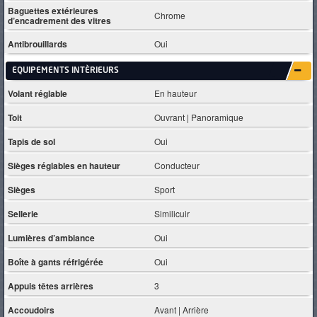
Baguettes extérieures
Chrome
d’encadrement des vitres
Antibrouillards
Oui
EQUIPEMENTS INTÈRIEURS
Volant réglable
En hauteur
Toit
Ouvrant | Panoramique
Tapis de sol
Oui
Sièges réglables en hauteur
Conducteur
Sièges
Sport
Sellerie
Similicuir
Lumières d’ambiance
Oui
Boîte à gants réfrigérée
Oui
Appuis têtes arrières
3
Accoudoirs
Avant | Arrière