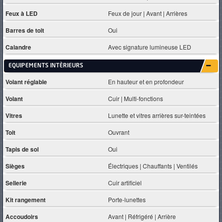
Feux à LED
Feux de jour | Avant | Arrières
Barres de toit
Oui
Calandre
Avec signature lumineuse LED
EQUIPEMENTS INTÈRIEURS
Volant réglable
En hauteur et en profondeur
Volant
Cuir | Multi-fonctions
Vitres
Lunette et vitres arrières sur-teintées
Toit
Ouvrant
Tapis de sol
Oui
Sièges
Électriques | Chauffants | Ventilés
Sellerie
Cuir artificiel
Kit rangement
Porte-lunettes
Accoudoirs
Avant | Réfrigéré | Arrière