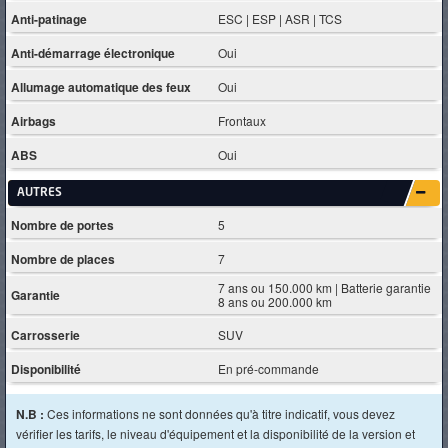
Anti-patinage
ESC | ESP | ASR | TCS
Anti-démarrage électronique
Oui
Allumage automatique des feux
Oui
Airbags
Frontaux
ABS
Oui
AUTRES
Nombre de portes
5
Nombre de places
7
7 ans ou 150.000 km | Batterie garantie
Garantie
8 ans ou 200.000 km
Carrosserie
SUV
Disponibilité
En pré-commande
N.B :
Ces informations ne sont données qu'à titre indicatif, vous devez
vérifier les tarifs, le niveau d'équipement et la disponibilité de la version et