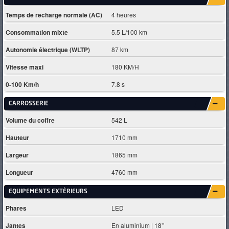
Temps de recharge normale (AC)
4 heures
Consommation mixte
5.5 L/100 km
Autonomie électrique (WLTP)
87 km
Vitesse maxi
180 KM/H
0-100 Km/h
7.8 s
CARROSSERIE
Volume du coffre
542 L
Hauteur
1710 mm
Largeur
1865 mm
Longueur
4760 mm
EQUIPEMENTS EXTÈRIEURS
Phares
LED
Jantes
En aluminium | 18’’