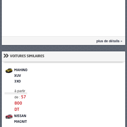
plus de détails »
»
VOITURES SIMILAIRES
MAHINDRA
XUV
3XO
à partir
de :
57
800
DT
NISSAN
MAGNITE