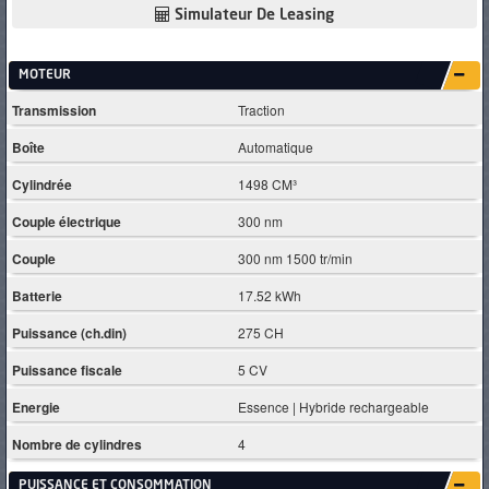
Simulateur De Leasing
MOTEUR
Transmission
Traction
Boîte
Automatique
Cylindrée
1498 CM³
Couple électrique
300 nm
Couple
300 nm 1500 tr/min
Batterie
17.52 kWh
Puissance (ch.din)
275 CH
Puissance fiscale
5 CV
Energie
Essence | Hybride rechargeable
Nombre de cylindres
4
PUISSANCE ET CONSOMMATION