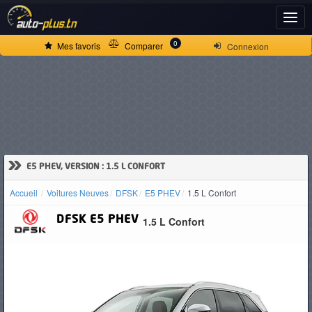
ACCUEIL
0
Mes favoris
Comparer
Connexion
ACTUALITÉS
VOITURES
NEUVES
»
E5 PHEV, VERSION : 1.5 L CONFORT
Accueil
Voitures Neuves
DFSK
E5 PHEV
1.5 L Confort
VOITURES
DFSK
E5 PHEV
1.5 L Confort
D'OCCASION
CAMIONS