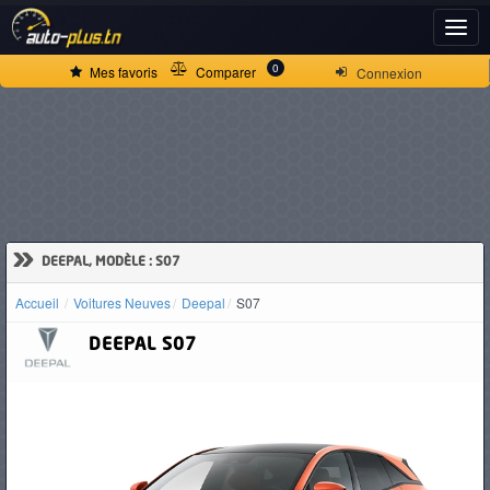
ACCUEIL
0
Mes favoris
Comparer
Connexion
ACTUALITÉS
VOITURES
NEUVES
»
DEEPAL, MODÈLE : S07
Accueil
Voitures Neuves
Deepal
S07
VOITURES
DEEPAL
S07
D'OCCASION
CAMIONS