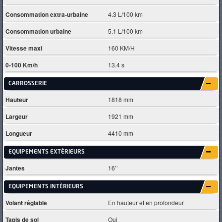
Consommation extra-urbaine
4.3 L/100 km
Consommation urbaine
5.1 L/100 km
Vitesse maxi
160 KM/H
0-100 Km/h
13.4 s
CARROSSERIE
Hauteur
1818 mm
Largeur
1921 mm
Longueur
4410 mm
EQUIPEMENTS EXTÈRIEURS
Jantes
16’’
EQUIPEMENTS INTÈRIEURS
Volant réglable
En hauteur et en profondeur
Tapis de sol
Oui