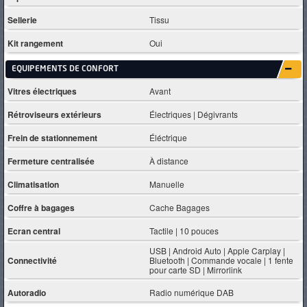
Sellerie
Tissu
Kit rangement
Oui
EQUIPEMENTS DE CONFORT
Vitres électriques
Avant
Rétroviseurs extérieurs
Électriques | Dégivrants
Frein de stationnement
Éléctrique
Fermeture centralisée
À distance
Climatisation
Manuelle
Coffre à bagages
Cache Bagages
Ecran central
Tactile | 10 pouces
USB | Android Auto | Apple Carplay |
Connectivité
Bluetooth | Commande vocale | 1 fente
pour carte SD | Mirrorlink
Autoradio
Radio numérique DAB