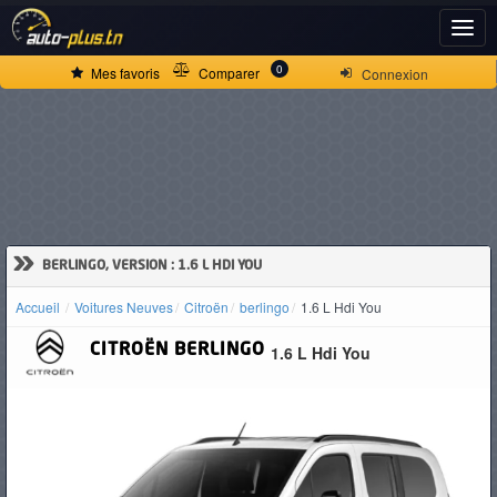
ACCUEIL
0
Mes favoris
Comparer
Connexion
ACTUALITÉS
VOITURES
NEUVES
»
BERLINGO, VERSION : 1.6 L HDI YOU
Accueil
Voitures Neuves
Citroën
berlingo
1.6 L Hdi You
VOITURES
CITROËN
BERLINGO
1.6 L Hdi You
D'OCCASION
CAMIONS