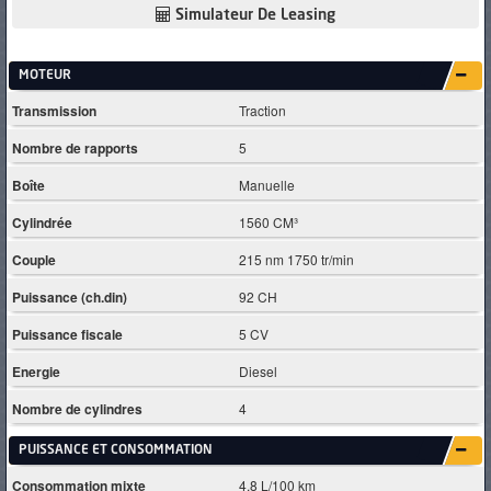
Simulateur De Leasing
MOTEUR
Transmission
Traction
Nombre de rapports
5
Boîte
Manuelle
Cylindrée
1560 CM³
Couple
215 nm 1750 tr/min
Puissance (ch.din)
92 CH
Puissance fiscale
5 CV
Energie
Diesel
Nombre de cylindres
4
PUISSANCE ET CONSOMMATION
Consommation mixte
4.8 L/100 km