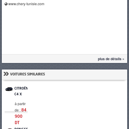
www.chery-tunisie.com
plus de détails »
»
VOITURES SIMILAIRES
CITROËN
C4 X
à partir
de :
84
900
DT