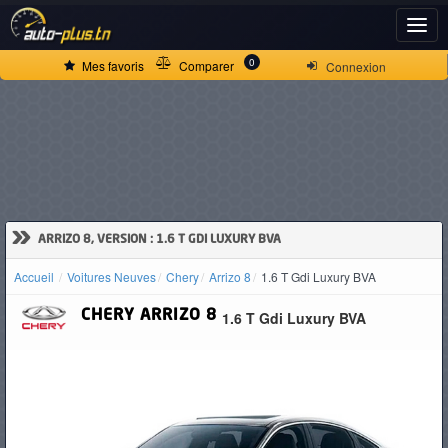
ACCUEIL
0
Mes favoris
Comparer
Connexion
ACTUALITÉS
VOITURES
NEUVES
»
ARRIZO 8, VERSION : 1.6 T GDI LUXURY BVA
Accueil
Voitures Neuves
Chery
Arrizo 8
1.6 T Gdi Luxury BVA
VOITURES
CHERY
ARRIZO 8
1.6 T Gdi Luxury BVA
D'OCCASION
CAMIONS