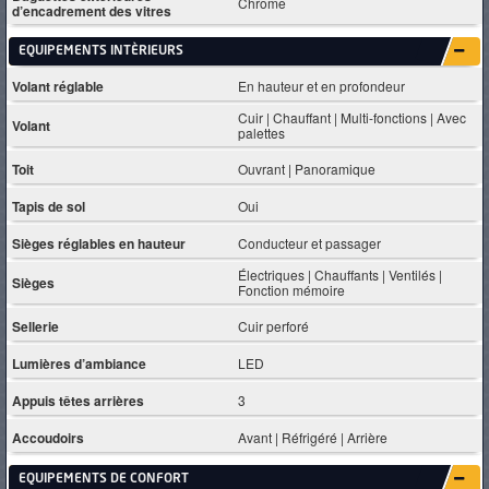
Chrome
d’encadrement des vitres
EQUIPEMENTS INTÈRIEURS
Volant réglable
En hauteur et en profondeur
Cuir | Chauffant | Multi-fonctions | Avec
Volant
palettes
Toit
Ouvrant | Panoramique
Tapis de sol
Oui
Sièges réglables en hauteur
Conducteur et passager
Électriques | Chauffants | Ventilés |
Sièges
Fonction mémoire
Sellerie
Cuir perforé
Lumières d’ambiance
LED
Appuis têtes arrières
3
Accoudoirs
Avant | Réfrigéré | Arrière
EQUIPEMENTS DE CONFORT