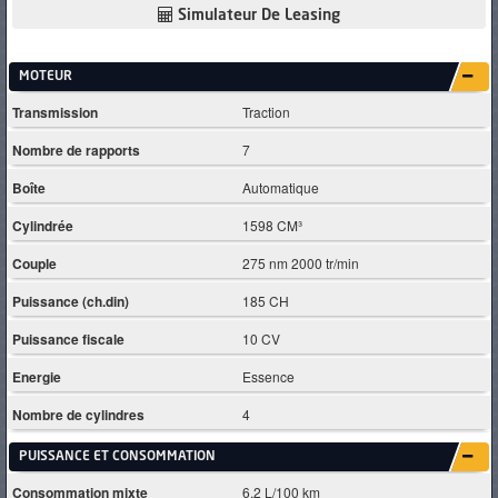
Simulateur De Leasing
MOTEUR
Transmission
Traction
Nombre de rapports
7
Boîte
Automatique
Cylindrée
1598 CM³
Couple
275 nm 2000 tr/min
Puissance (ch.din)
185 CH
Puissance fiscale
10 CV
Energie
Essence
Nombre de cylindres
4
PUISSANCE ET CONSOMMATION
Consommation mixte
6.2 L/100 km