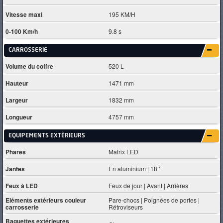
Vitesse maxi
195 KM/H
0-100 Km/h
9.8 s
CARROSSERIE
Volume du coffre
520 L
Hauteur
1471 mm
Largeur
1832 mm
Longueur
4757 mm
EQUIPEMENTS EXTÈRIEURS
Phares
Matrix LED
Jantes
En aluminium | 18’’
Feux à LED
Feux de jour | Avant | Arrières
Eléments extérieurs couleur
Pare-chocs | Poignées de portes |
carrosserie
Rétroviseurs
Baguettes extérieures