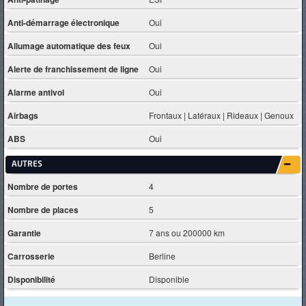
Anti-démarrage électronique
Oui
Allumage automatique des feux
Oui
Alerte de franchissement de ligne
Oui
Alarme antivol
Oui
Airbags
Frontaux | Latéraux | Rideaux | Genoux
ABS
Oui
AUTRES
Nombre de portes
4
Nombre de places
5
Garantie
7 ans ou 200000 km
Carrosserie
Berline
Disponibilité
Disponible