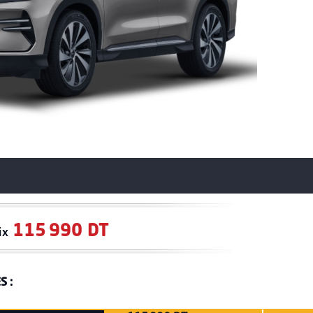
115 990 DT
ix
S :