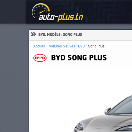
Voi
ACCUEIL
ACTUALITÉS
»
BYD, MODÈLE : SONG PLUS
Accueil
Voitures Neuves
BYD
Song Plus
BYD
SONG PLUS
VOITURES
NEUVES
VOITURES
D'OCCASION
CAMIONS