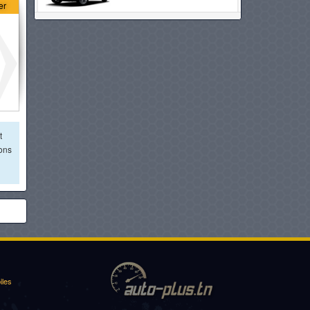
er
GEELY COOLRAY
à partir de :
72 800 DT
OPEL CROSSLAND
à partir de :
72 900 DT
t
VOLKSWAGEN T-CROSS
ions
à partir de :
74 980 DT
CHERY I03
à partir de :
76 900 DT
DFSK E5 PHEV
iles
à partir de :
76 900 DT