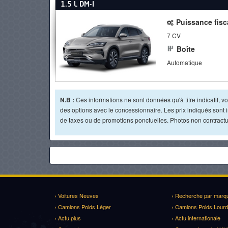
1.5 L DM-I
Puissance fisc
7 CV
Boîte
Automatique
N.B :
Ces informations ne sont données qu'à titre indicatif, vou
des options avec le concessionnaire. Les prix indiqués sont in
de taxes ou de promotions ponctuelles. Photos non contractue
› Voitures Neuves
› Recherche par marq
› Camions Poids Léger
› Camions Poids Lourd
› Actu plus
› Actu internationale