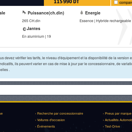
115 990 DT
compar
ale
Puissance(ch.din)
Energie
265 CH.din
Essence | Hybride rechargeable
Jantes
En aluminium | 19
s devez vérifier les tarifs, le niveau d'équipement et la disponibilité de la version e
dicatifs, ils peuvent varier en cas de mise à jour par le concessionnaire, de variat
lles .
ue
› Recherche par concessionnaire
› Pneus par marque
› Voitures d'occasion
› Actualités Automob
› Événements
› Test-Drive