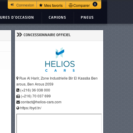
0
Connexion
Mes favoris
Comparer
TURES D'OCCASION
CAMIONS
PNEUS
»
CONCESSIONNAIRE OFFICIEL
Rue Al Harir, Zone Industrielle Bir El Kassâa Ben
arous, Ben Arous 2059
(+216) 36 038 000
(+216) 70 037 699
contact@helios-cars.com
https://byd.tn/