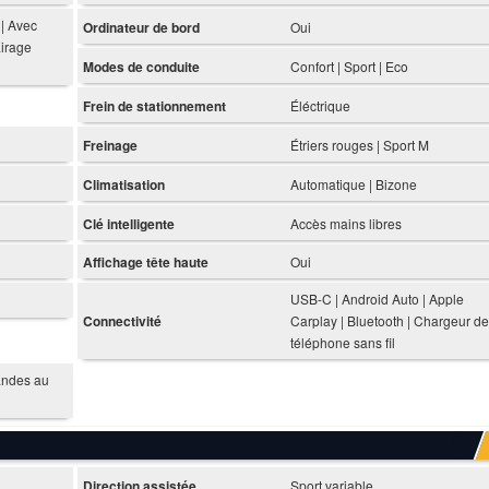
 | Avec
Ordinateur de bord
Oui
airage
Modes de conduite
Confort | Sport | Eco
Frein de stationnement
Éléctrique
Freinage
Étriers rouges | Sport M
Climatisation
Automatique | Bizone
Clé intelligente
Accès mains libres
Affichage tête haute
Oui
USB-C | Android Auto | Apple
Connectivité
Carplay | Bluetooth | Chargeur de
téléphone sans fil
ndes au
Direction assistée
Sport variable