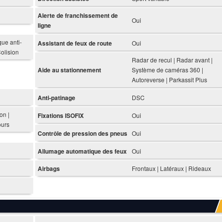
Alerte de franchissement de
Oui
ligne
ue anti-
Assistant de feux de route
Oui
Colision
Radar de recul | Radar avant |
Aide au stationnement
Système de caméras 360 |
Autoreverse | Parkassit Plus
Anti-patinage
DSC
on |
Fixations ISOFIX
Oui
ours
Contrôle de pression des pneus
Oui
Allumage automatique des feux
Oui
Airbags
Frontaux | Latéraux | Rideaux