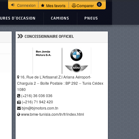
0
Connexion
Mes favoris
Comparer
TURES D'OCCASION
CAMIONS
PNEUS
»
CONCESSIONNAIRE OFFICIEL
16, Rue de L'Artisanat Z.I Ariana Aéroport-
Charguia 2 -- Boîte Postale : BP 292 -- Tunis Cédex
1080
(+216) 36 036 036
(+216) 71 942 420
bjm@bjmotors.com.tn
www.bmw-tunisia.com/tn/fr/index.html