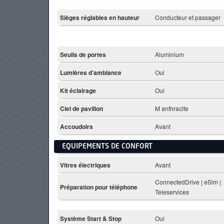
Sièges réglables en hauteur
Conducteur et passager
Seuils de portes
Aluminium
Lumières d’ambiance
Oui
Kit éclairage
Oui
Ciel de pavillon
M anthracite
Accoudoirs
Avant
EQUIPEMENTS DE CONFORT
Vitres électriques
Avant
ConnectedDrive | eSim |
Préparation pour téléphone
Teleservices
Système Start & Stop
Oui