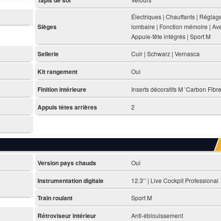
Électriques | Chauffants | Réglag
Sièges
lombaire | Fonction mémoire | Av
Appuie-tête intégrés | Sport M
Sellerie
Cuir | Schwarz | Vernasca
Kit rangement
Oui
Finition intérieure
Inserts décoratifs M ’Carbon Fibre
Appuis têtes arrières
2
Version pays chauds
Oui
Instrumentation digitale
12.3’’ | Live Cockpit Professional
Train roulant
Sport M
Rétroviseur intérieur
Anti-éblouissement