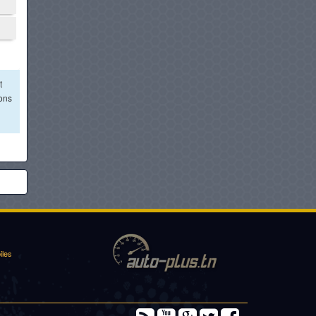
t
ions
iles