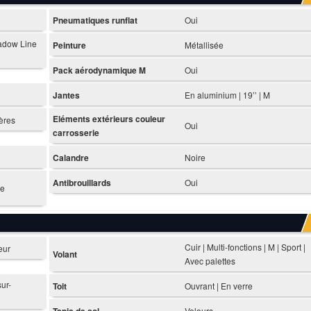
Pneumatiques runflat
Oui
hadow Line
Peinture
Métallisée
Pack aérodynamique M
Oui
Jantes
En aluminium | 19’’ | M
Eléments extérieurs couleur
ières
Oui
carrosserie
Calandre
Noire
Antibrouillards
Oui
ne
Cuir | Multi-fonctions | M | Sport |
eur
Volant
Avec palettes
sur-
Toit
Ouvrant | En verre
Tapis de sol
Velours