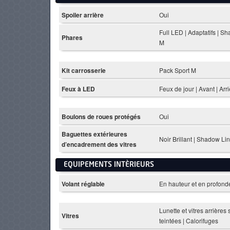
Spoiler arrière
Oui
Full LED | Adaptatifs | S
Phares
M
Kit carrosserie
Pack Sport M
Feux à LED
Feux de jour | Avant | Arr
Boulons de roues protégés
Oui
Baguettes extérieures
Noir Brillant | Shadow Li
d’encadrement des vitres
EQUIPEMENTS INTÈRIEURS
Volant réglable
En hauteur et en profond
Lunette et vitres arrières 
Vitres
teintées | Calorifuges