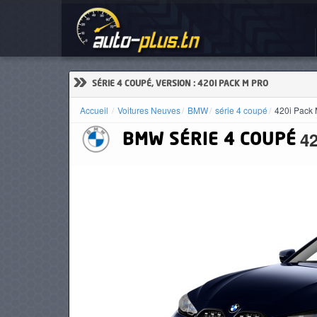
Voi
ACCUEIL
ACTUALITÉS
»
SÉRIE 4 COUPÉ, VERSION : 420I PACK M PRO
Accueil
Voitures Neuves
BMW
série 4 coupé
420i Pack 
4
BMW
SÉRIE 4 COUPÉ
VOITURES
NEUVES
VOITURES
D'OCCASION
CAMIONS