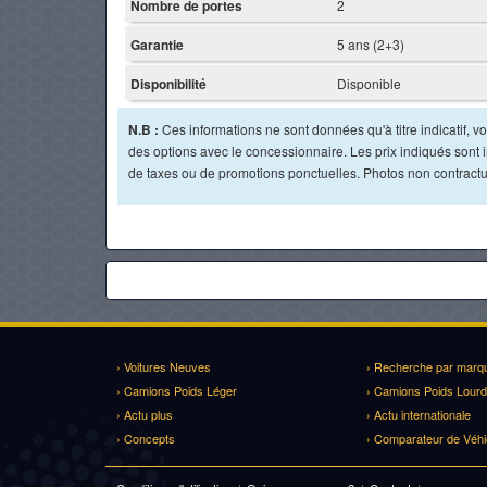
Nombre de portes
2
Garantie
5 ans (2+3)
Disponibilité
Disponible
N.B :
Ces informations ne sont données qu'à titre indicatif, vou
des options avec le concessionnaire. Les prix indiqués sont in
de taxes ou de promotions ponctuelles. Photos non contractu
› Voitures Neuves
› Recherche par marq
› Camions Poids Léger
› Camions Poids Lourd
› Actu plus
› Actu internationale
› Concepts
› Comparateur de Véhi