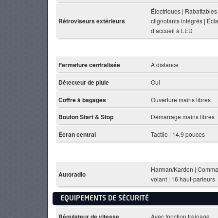
Électriques | Rabattables
Rétroviseurs extérieurs
clignotants intégrés | Écl
d’accueil à LED
Fermeture centralisée
À distance
Détecteur de pluie
Oui
Coffre à bagages
Ouverture mains libres
Bouton Start & Stop
Démarrage mains libres
Ecran central
Tactile | 14.9 pouces
Harman/Kardon | Comma
Autoradio
volant | 16 haut-parleurs
EQUIPEMENTS DE SÉCURITÉ
Régulateur de vitesse
Avec fonction freinage