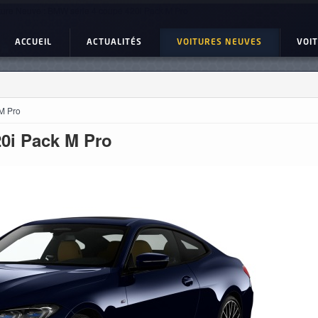
ture Neuve : BMW série 4 coupé 420i Pack M Pro
ACCUEIL
ACTUALITÉS
VOITURES NEUVES
VOI
M Pro
20i Pack M Pro