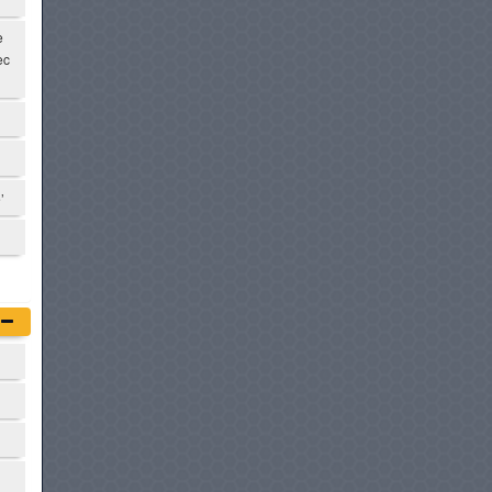
e
ec
’