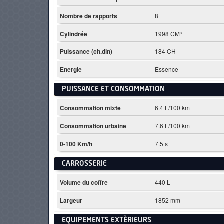
Nombre de rapports
8
Cylindrée
1998 CM³
Puissance (ch.din)
184 CH
Energie
Essence
PUISSANCE ET CONSOMMATION
Consommation mixte
6.4 L/100 km
Consommation urbaine
7.6 L/100 km
0-100 Km/h
7.5 s
CARROSSERIE
Volume du coffre
440 L
Largeur
1852 mm
EQUIPEMENTS EXTÈRIEURS