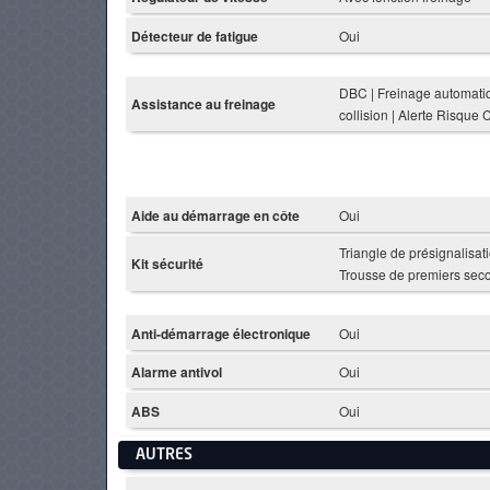
Détecteur de fatigue
Oui
DBC | Freinage automatiq
Assistance au freinage
collision | Alerte Risque 
Aide au démarrage en côte
Oui
Triangle de présignalisati
Kit sécurité
Trousse de premiers sec
Anti-démarrage électronique
Oui
Alarme antivol
Oui
ABS
Oui
AUTRES