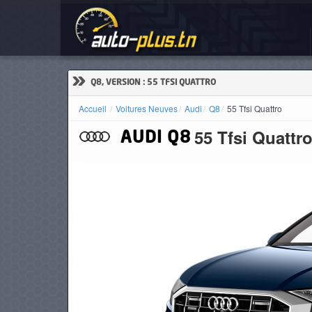
Voi
ACCUEIL
ACTUALITÉS
»
Q8, VERSION : 55 TFSI QUATTRO
Accueil
Voitures Neuves
Audi
Q8
55 Tfsi Quattro
55 Tfsi Quattr
AUDI
Q8
VOITURES
NEUVES
VOITURES
D'OCCASION
CAMIONS