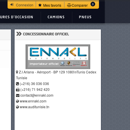
0
Connexion
Mes favoris
Comparer
TURES D'OCCASION
CAMIONS
PNEUS
»
CONCESSIONNAIRE OFFICIEL
Z.I Ariana - Aéroport - BP 129 1080\nTunis Cedex
Tunisie
(+216) 36 036 036
(+216) 71 942 420
contact@ennakl.com
www.ennakl.com
www.auditunisie.tn