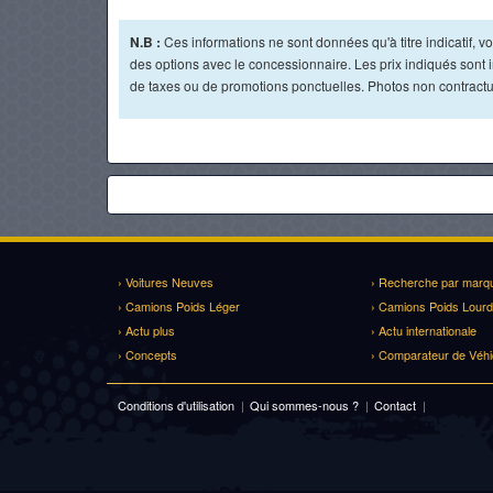
N.B :
Ces informations ne sont données qu'à titre indicatif, vou
des options avec le concessionnaire. Les prix indiqués sont in
de taxes ou de promotions ponctuelles. Photos non contractu
› Voitures Neuves
› Recherche par marq
› Camions Poids Léger
› Camions Poids Lourd
› Actu plus
› Actu internationale
› Concepts
› Comparateur de Véhi
Conditions d'utilisation
|
Qui sommes-nous ?
|
Contact
|