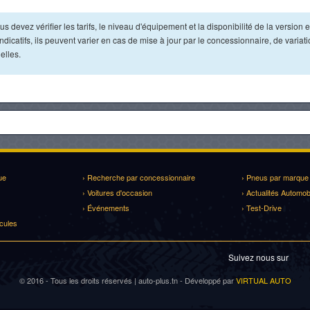
s devez vérifier les tarifs, le niveau d'équipement et la disponibilité de la version e
dicatifs, ils peuvent varier en cas de mise à jour par le concessionnaire, de variat
elles.
ue
› Recherche par concessionnaire
› Pneus par marque
› Voitures d'occasion
› Actualités Automob
› Événements
› Test-Drive
cules
Suivez nous sur
© 2016 - Tous les droits réservés | auto-plus.tn - Développé par
VIRTUAL AUTO