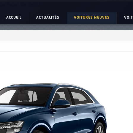
ture Neuve : Audi Q8 55 Tfsi Quattro
ACCUEIL
ACTUALITÉS
VOITURES NEUVES
VOI
o