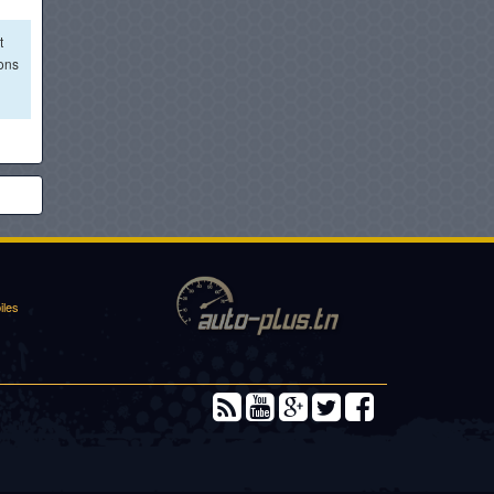
t
ions
iles