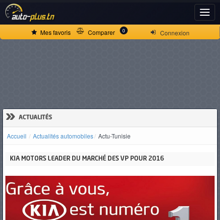
ACCUEIL
0
Mes favoris
Comparer
Connexion
ACTUALITÉS
VOITURES
NEUVES
»
ACTUALITÉS
Accueil
Actualités automobiles
Actu-Tunisie
VOITURES
KIA MOTORS LEADER DU MARCHÉ DES VP POUR 2016
D'OCCASION
CAMIONS