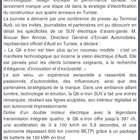
lancement marque une étape clé dans la stratégie d’électrification
du constructeur aux quatre anneaux en Tunisie.
La journée a démarré par une conférence de presse au Terminal
Audi, où les invités, journalistes et partenaires ont pu découvrir en
détail les spécificités de ce SUV électrique d’avant-garde. M.
Anouar Ben Ammar, Directeur Général d’Ennakl Automobiles,
représentant officiel d’Audi en Tunisie, a déclaré :
« La Q6 e-tron est bien plus qu’un nouveau modèle : c’est un
manifeste technologique qui incarne la vision électrique d’Audi. Elle
est pensée pour les clients tunisiens exigeants, à la recherche
d’élégance, d’innovation et d’exclusivité. »
Le soir venu, un expérience sensorielle a rassemblé des
passionnés d’automobiles, des influenceurs, ainsi que des
partenaires stratégiques de la marque. Dans une ambiance alliant
lumière, technologie et émotion, la Q6 e-tron SUV a fait une entrée
remarquée, révélant ses lignes sculptées, son intérieur digitalisé et
son autonomie impressionnante.
Dotée d’un double moteur électrique avec la légendaire
transmission intégrale quattro, le Q6 e-tron offre jusqu’à 387 ch,
une accélération de 0 à 100 km/h en 5,9 secondes, et une
autonomie dépassant 600 km (norme WLTP) grâce à un package
de batterie de 100 kWh en brut.