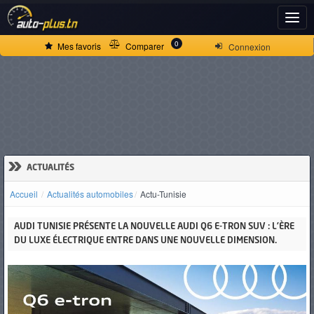
ACCUEIL
0
Mes favoris
Comparer
Connexion
ACTUALITÉS
VOITURES
NEUVES
»
ACTUALITÉS
Accueil
Actualités automobiles
Actu-Tunisie
VOITURES
AUDI TUNISIE PRÉSENTE LA NOUVELLE AUDI Q6 E-TRON SUV : L’ÈRE
D'OCCASION
DU LUXE ÉLECTRIQUE ENTRE DANS UNE NOUVELLE DIMENSION.
CAMIONS