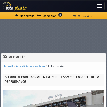
ACCUEIL
0
Mes favoris
Comparer
Connexion
ACTUALITÉS
VOITURES
NEUVES
»
ACTUALITÉS
Accueil
Actualités automobiles
Actu-Tunisie
VOITURES
ACCORD DE PARTENARIAT ENTRE AGIL ET SAM SUR LA ROUTE DE LA
D'OCCASION
PERFORMANCE
CAMIONS