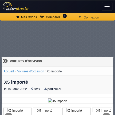
ACCUEIL
0
Mes favoris
Comparer
Connexion
ACTUALITÉS
VOITURES
NEUVES
»
VOITURES D'OCCASION
Accueil
Voitures d'occasion
X5 importé
VOITURES
X5 importé
D'OCCASION
le 15 Janv. 2022
Sfax
particulier
CAMIONS