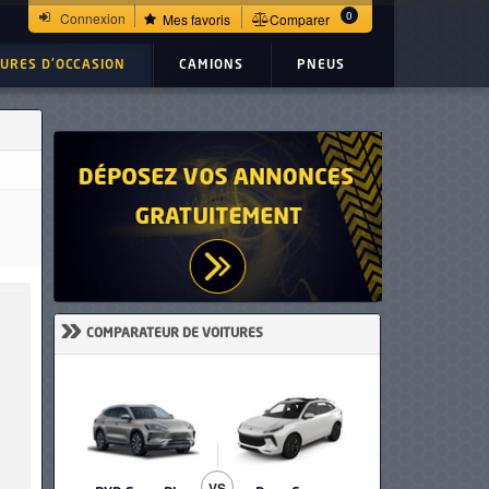
0
Connexion
Mes favoris
Comparer
TURES D'OCCASION
CAMIONS
PNEUS
»
COMPARATEUR DE VOITURES
VS