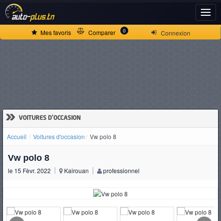
ACCUEIL
0
Mes favoris
Comparer
Connexion
ACTUALITÉS
VOITURES
NEUVES
»
VOITURES D'OCCASION
Accueil
Voitures d'occasion
Vw polo 8
VOITURES
Vw polo 8
D'OCCASION
le 15 Fèvr. 2022
Kairouan
professionnel
CAMIONS