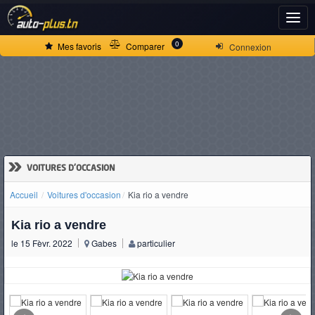
ACCUEIL
0
Mes favoris
Comparer
Connexion
ACTUALITÉS
VOITURES
NEUVES
»
VOITURES D'OCCASION
Accueil
Voitures d'occasion
Kia rio a vendre
VOITURES
Kia rio a vendre
D'OCCASION
le 15 Fèvr. 2022
Gabes
particulier
CAMIONS