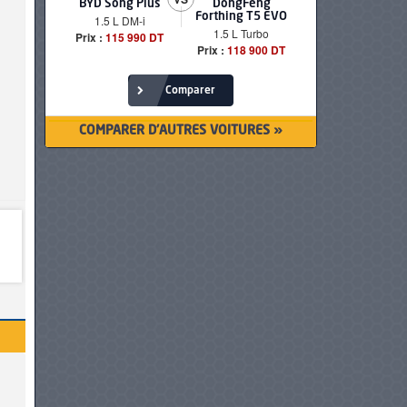
BYD Song Plus
DongFeng
BMW serie
Forthing T5 EVO
1.5 L DM-i
520i Loun
1.5 L Turbo
Prix :
115 990 DT
Prix :
249 90
Prix :
118 900 DT
Comparer
COMPARER D'AUTRES VOITURES »