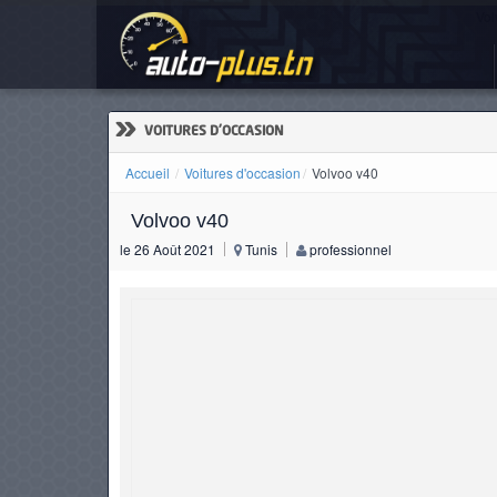
Vol
ACCUEIL
ACTUALITÉS
»
VOITURES D'OCCASION
Accueil
Voitures d'occasion
Volvoo v40
Volvoo v40
VOITURES
le 26 Août 2021
Tunis
professionnel
NEUVES
VOITURES
D'OCCASION
CAMIONS