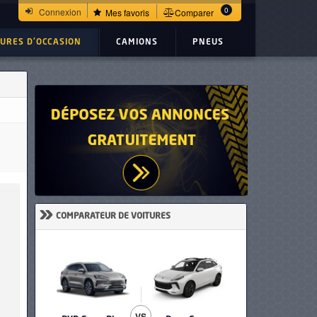
0
Connexion
Mes favoris
Comparer
TURES D'OCCASION
CAMIONS
PNEUS
»
COMPARATEUR DE VOITURES
VS