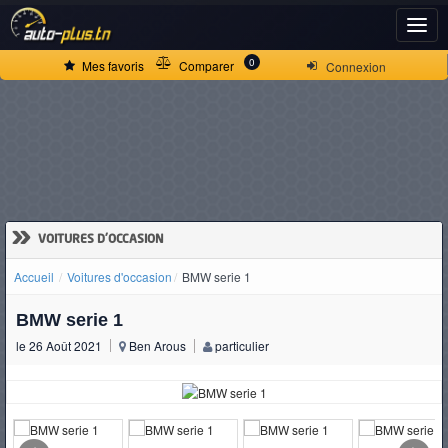
ACCUEIL
0
Mes favoris
Comparer
Connexion
ACTUALITÉS
VOITURES
NEUVES
»
VOITURES D'OCCASION
Accueil
Voitures d'occasion
BMW serie 1
VOITURES
BMW serie 1
D'OCCASION
le 26 Août 2021
Ben Arous
particulier
CAMIONS