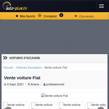
ACCUEIL
0
Mes favoris
Comparer
Connexion
ACTUALITÉS
VOITURES
NEUVES
»
VOITURES D'OCCASION
Accueil
Voitures d'occasion
Vente voiture Fiat
VOITURES
Vente voiture Fiat
D'OCCASION
le 4 Sept. 2021
Ariana
professionnel
CAMIONS