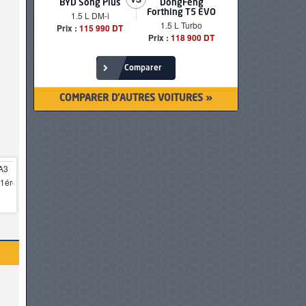
BYD Song Plus
DongFeng
BMW serie
Forthing T5 EVO
1.5 L DM-i
520i Loun
1.5 L Turbo
Prix :
115 990 DT
Prix :
249 90
Prix :
118 900 DT
Comparer
COMPARER D'AUTRES VOITURES »