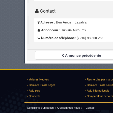
Contact
Adresse :
Ben Arous , Ezzahra
Annonceur :
Tunisie Auto Prix
Numéro de téléphone:
(+216) 98 560 255
Annonce
précédente
› Voitures Neuves
› Recherche par marq
› Camions Poids Léger
› Camions Poids Lourd
› Actu plus
› Actu internationale
› Concepts
› Comparateur de Véhi
Conditions d'utilisation
|
Qui sommes-nous ?
|
Contact
|