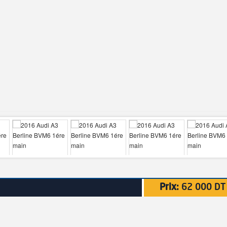
Prix:
62 000 DT