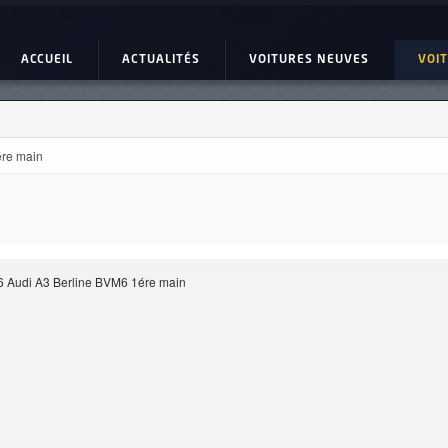
6 Audi A3 Berline BVM6 1ére main Ref: UC20052
ACCUEIL
ACTUALITÉS
VOITURES NEUVES
VOI
ére main