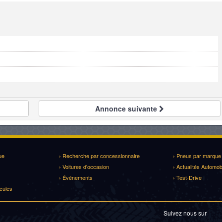
Annonce
suivante
ue
› Recherche par concessionnaire
› Pneus par marque
› Voitures d'occasion
› Actualités Automob
› Événements
› Test-Drive
cules
Suivez nous sur