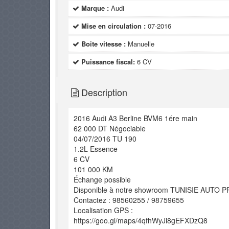
Marque :
Audi
Mise en circulation :
07-2016
Boite vitesse :
Manuelle
Puissance fiscal:
6 CV
Description
2016 Audi A3 Berline BVM6 1ére main
62 000 DT Négociable
04/07/2016 TU 190
1.2L Essence
6 CV
101 000 KM
Échange possible
Disponible à notre showroom TUNISIE AUTO P
Contactez : 98560255 / 98759655
Localisation GPS :
https://goo.gl/maps/4qfhWyJi8gEFXDzQ8