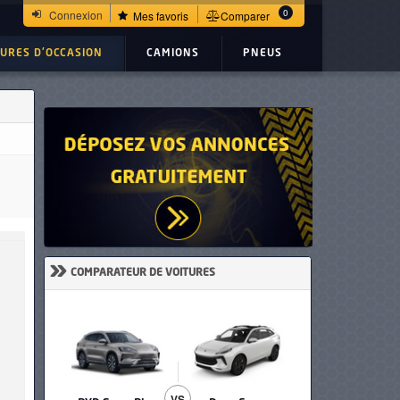
0
Connexion
Mes favoris
Comparer
TURES D'OCCASION
CAMIONS
PNEUS
»
COMPARATEUR DE VOITURES
VS