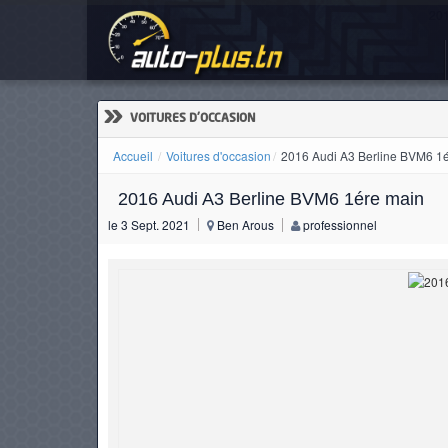
201
ACCUEIL
ACTUALITÉS
»
VOITURES D'OCCASION
Accueil
Voitures d'occasion
2016 Audi A3 Berline BVM6 1
2016 Audi A3 Berline BVM6 1ére main
VOITURES
le 3 Sept. 2021
Ben Arous
professionnel
NEUVES
VOITURES
D'OCCASION
CAMIONS