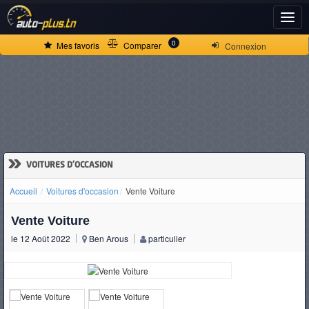
ACCUEIL
0
Mes favoris
Comparer
Connexion
ACTUALITÉS
VOITURES
NEUVES
»
VOITURES D'OCCASION
Accueil
Voitures d'occasion
Vente Voiture
VOITURES
Vente Voiture
D'OCCASION
le 12 Août 2022
Ben Arous
particulier
CAMIONS