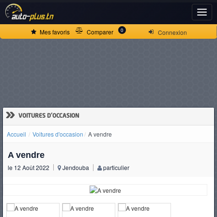
ACCUEIL
0
Mes favoris
Comparer
Connexion
ACTUALITÉS
VOITURES
NEUVES
»
VOITURES D'OCCASION
Accueil
Voitures d'occasion
A vendre
VOITURES
A vendre
D'OCCASION
le 12 Août 2022
Jendouba
particulier
CAMIONS