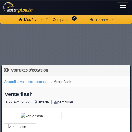
ACCUEIL
0
Mes favoris
Comparer
Connexion
ACTUALITÉS
VOITURES
NEUVES
»
VOITURES D'OCCASION
Accueil
Voitures d'occasion
Vente flash
VOITURES
Vente flash
D'OCCASION
le 27 Avril 2022
Bizerte
particulier
CAMIONS