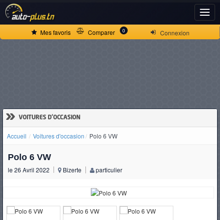
ACCUEIL
0
Mes favoris
Comparer
Connexion
ACTUALITÉS
VOITURES
NEUVES
»
VOITURES D'OCCASION
Accueil
Voitures d'occasion
Polo 6 VW
VOITURES
Polo 6 VW
D'OCCASION
le 26 Avril 2022
Bizerte
particulier
CAMIONS