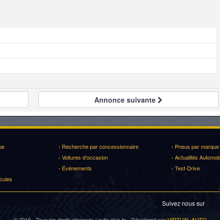
Annonce
suivante
ue
› Recherche par concessionnaire
› Pneus par marque
› Voitures d'occasion
› Actualités Automob
› Événements
› Test-Drive
cules
Suivez nous sur
© 2016 - Tous les droits réservés | auto-plus.tn - Développé par
VIRTUAL AUTO