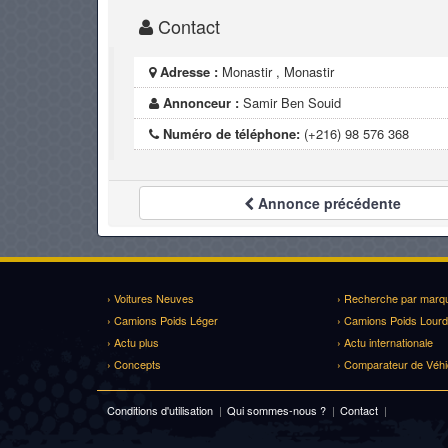
Contact
Adresse :
Monastir , Monastir
Annonceur :
Samir Ben Souid
Numéro de téléphone:
(+216) 98 576 368
Annonce
précédente
› Voitures Neuves
› Recherche par marq
› Camions Poids Léger
› Camions Poids Lourd
› Actu plus
› Actu internationale
› Concepts
› Comparateur de Véhi
Conditions d'utilisation
|
Qui sommes-nous ?
|
Contact
|