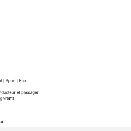
 Sport | Eco
cteur et passager
ivrants
ur.