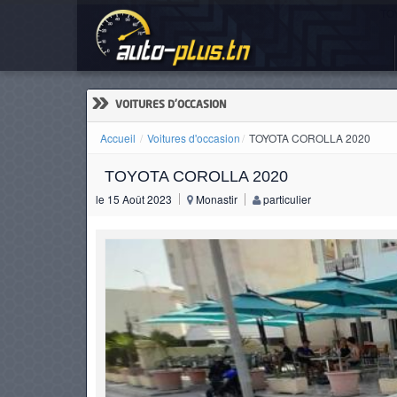
TO
ACCUEIL
ACTUALITÉS
»
VOITURES D'OCCASION
Accueil
Voitures d'occasion
TOYOTA COROLLA 2020
TOYOTA COROLLA 2020
VOITURES
le 15 Août 2023
Monastir
particulier
NEUVES
VOITURES
D'OCCASION
CAMIONS