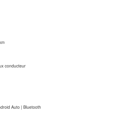
km
ux conducteur
roid Auto | Bluetooth