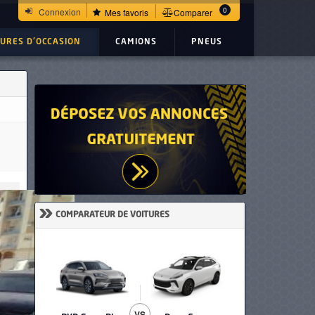
0
Connexion
Mes favoris
Comparer
TURES D'OCCASION
CAMIONS
PNEUS
»
COMPARATEUR DE VOITURES
VS