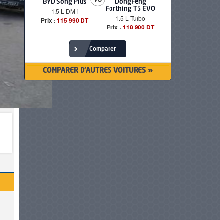
BYD Song Plus
DongFeng
BMW serie
Forthing T5 EVO
1.5 L DM-i
520i Loun
1.5 L Turbo
Prix :
115 990 DT
Prix :
249 90
Prix :
118 900 DT
Comparer
COMPARER D'AUTRES VOITURES »