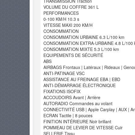
TRANSMISSION Traction
VOLUME DU COFFRE 361 L
PERFORMANCES
0-100 KM/H 10.3 s
VITESSE MAXI 200 KM/H
CONSOMMATION
CONSOMMATION URBAINE 6.3 L/100 km
CONSOMMATION EXTRA-URBAINE 4.8 L/100 
CONSOMMATION MIXTE 5.3 L/100 km
EQUIPEMENTS DE SÉCURITÉ
ABS
AIRBAGS Frontaux | Latéraux | Rideaux | Geno
ANTI-PATINAGE VSC
ASSISTANCE AU FREINAGE EBA | EBD
ANTI-DÉMARRAGE ÉLECTRONIQUE
FIXATIONS ISOFIX
ACCOUDOIRS Avant | Arrière
AUTORADIO Commandes au volant
CONNECTIVITÉ USB | Apple Carplay | AUX | And
ECRAN Tactile | 8 pouces
FINITION INTÉRIEURE Noir brillant
POMMEAU DE LEVIER DE VITESSE Cuir
SELLERIE Tissu