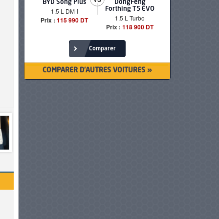
BYD Song Plus
DongFeng
BMW serie
Forthing T5 EVO
1.5 L DM-i
520i Loun
1.5 L Turbo
Prix :
115 990 DT
Prix :
249 90
Prix :
118 900 DT
Comparer
COMPARER D'AUTRES VOITURES »