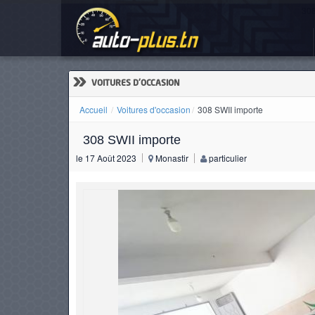
308
ACCUEIL
ACTUALITÉS
»
VOITURES D'OCCASION
Accueil
Voitures d'occasion
308 SWII importe
308 SWII importe
VOITURES
le 17 Août 2023
Monastir
particulier
NEUVES
VOITURES
D'OCCASION
CAMIONS