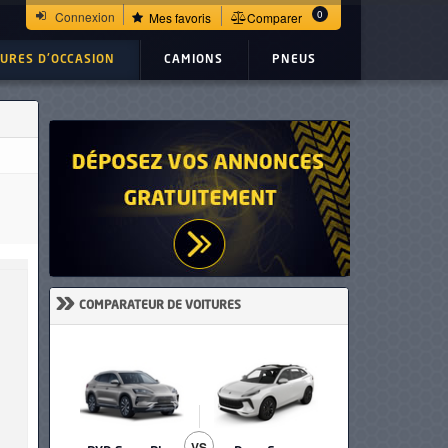
0
Connexion
Mes favoris
Comparer
TURES D'OCCASION
CAMIONS
PNEUS
»
COMPARATEUR DE VOITURES
VS