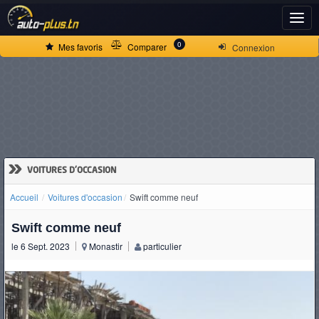
ACCUEIL
0
Mes favoris
Comparer
Connexion
ACTUALITÉS
VOITURES
NEUVES
»
VOITURES D'OCCASION
Accueil
Voitures d'occasion
Swift comme neuf
VOITURES
Swift comme neuf
D'OCCASION
le 6 Sept. 2023
Monastir
particulier
CAMIONS