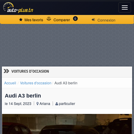
ACCUEIL
0
Mes favoris
Comparer
Connexion
ACTUALITÉS
VOITURES
NEUVES
»
VOITURES D'OCCASION
Accueil
Voitures d'occasion
Audi A3 berlin
VOITURES
Audi A3 berlin
D'OCCASION
le 14 Sept. 2023
Ariana
particulier
CAMIONS