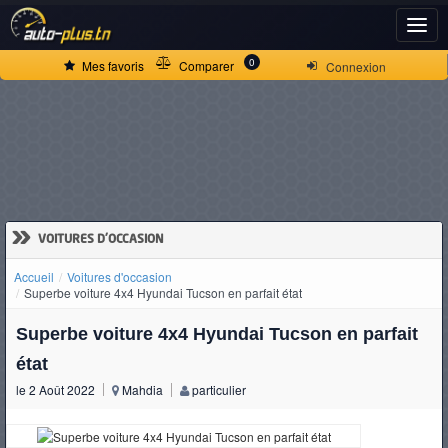
ACCUEIL
0
Mes favoris
Comparer
Connexion
ACTUALITÉS
VOITURES
NEUVES
»
VOITURES D'OCCASION
Accueil
Voitures d'occasion
VOITURES
Superbe voiture 4x4 Hyundai Tucson en parfait état
D'OCCASION
Superbe voiture 4x4 Hyundai Tucson en parfait
état
le 2 Août 2022
Mahdia
particulier
CAMIONS