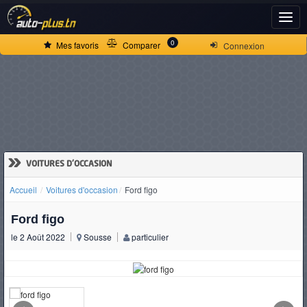
ACCUEIL
0
Mes favoris
Comparer
Connexion
ACTUALITÉS
VOITURES
NEUVES
»
VOITURES D'OCCASION
Accueil
Voitures d'occasion
Ford figo
VOITURES
Ford figo
D'OCCASION
le 2 Août 2022
Sousse
particulier
CAMIONS