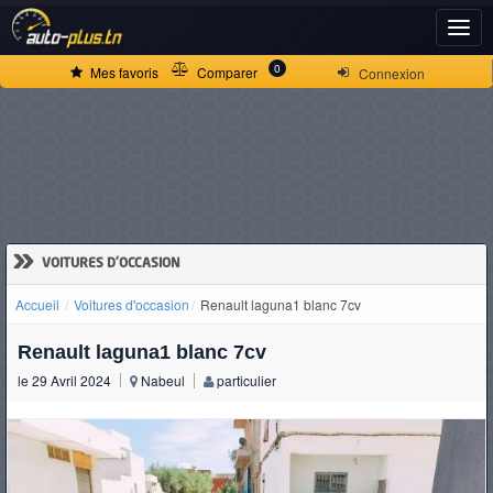
ACCUEIL
0
Mes favoris
Comparer
Connexion
ACTUALITÉS
VOITURES
NEUVES
»
VOITURES D'OCCASION
Accueil
Voitures d'occasion
Renault laguna1 blanc 7cv
VOITURES
Renault laguna1 blanc 7cv
D'OCCASION
le 29 Avril 2024
Nabeul
particulier
CAMIONS