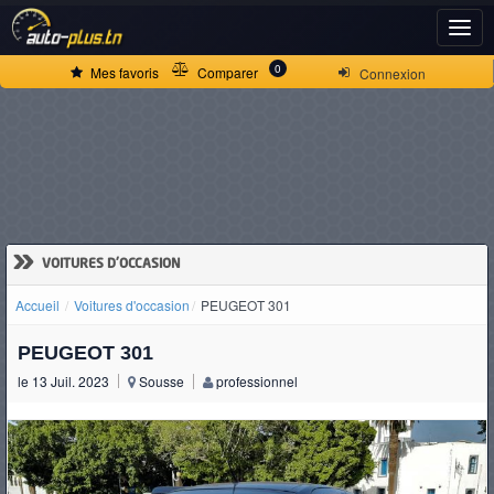
ACCUEIL
0
Mes favoris
Comparer
Connexion
ACTUALITÉS
VOITURES
NEUVES
»
VOITURES D'OCCASION
Accueil
Voitures d'occasion
PEUGEOT 301
VOITURES
PEUGEOT 301
D'OCCASION
le 13 Juil. 2023
Sousse
professionnel
CAMIONS