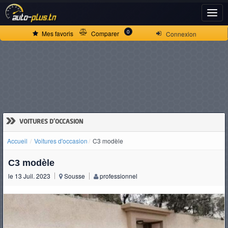
ACCUEIL
0
Mes favoris
Comparer
Connexion
ACTUALITÉS
VOITURES
NEUVES
»
VOITURES D'OCCASION
Accueil
Voitures d'occasion
C3 modèle
VOITURES
C3 modèle
D'OCCASION
le 13 Juil. 2023
Sousse
professionnel
CAMIONS