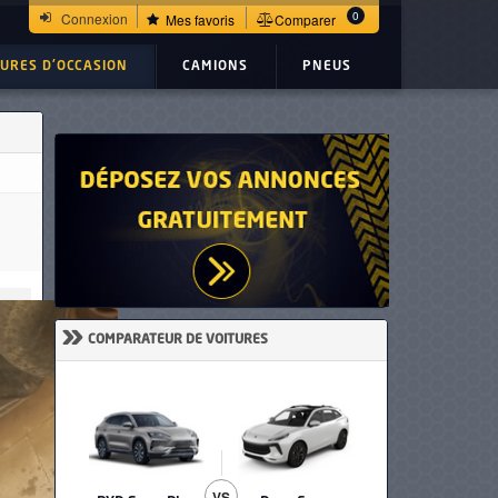
0
Connexion
Mes favoris
Comparer
TURES D'OCCASION
CAMIONS
PNEUS
»
COMPARATEUR DE VOITURES
VS