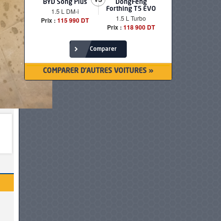
BYD Song Plus
DongFeng
BMW serie
Forthing T5 EVO
1.5 L DM-i
520i Loun
1.5 L Turbo
Prix :
115 990 DT
Prix :
249 90
Prix :
118 900 DT
Comparer
COMPARER D'AUTRES VOITURES »