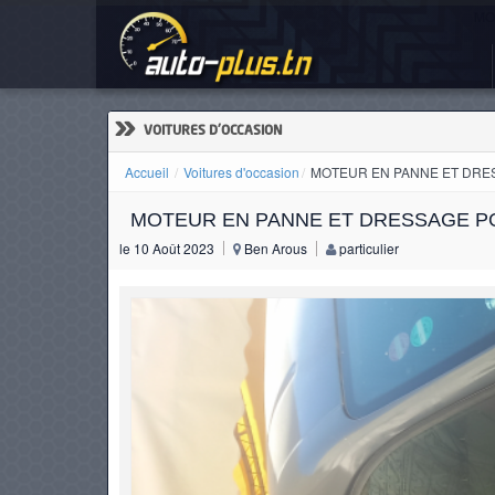
MO
ACCUEIL
ACTUALITÉS
»
VOITURES D'OCCASION
Accueil
Voitures d'occasion
MOTEUR EN PANNE ET DRE
MOTEUR EN PANNE ET DRESSAGE P
VOITURES
le 10 Août 2023
Ben Arous
particulier
NEUVES
VOITURES
D'OCCASION
CAMIONS