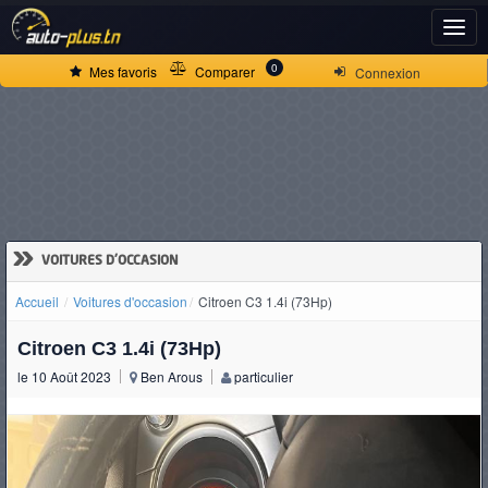
ACCUEIL
0
Mes favoris
Comparer
Connexion
ACTUALITÉS
VOITURES
NEUVES
»
VOITURES D'OCCASION
Accueil
Voitures d'occasion
Citroen C3 1.4i (73Hp)
VOITURES
Citroen C3 1.4i (73Hp)
D'OCCASION
le 10 Août 2023
Ben Arous
particulier
CAMIONS