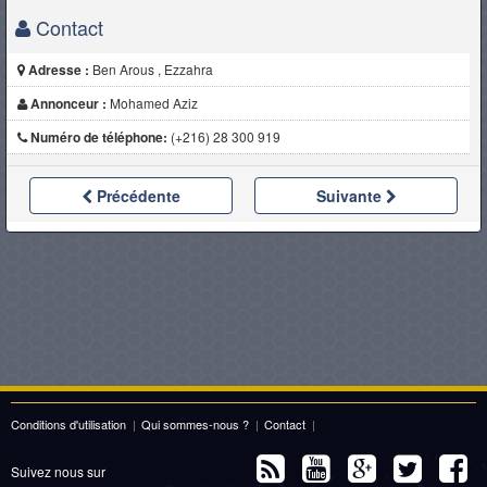
Contact
Adresse :
Ben Arous , Ezzahra
Annonceur :
Mohamed Aziz
Numéro de téléphone:
(+216) 28 300 919
Précédente
Suivante
Conditions d'utilisation
|
Qui sommes-nous ?
|
Contact
|
Suivez nous sur