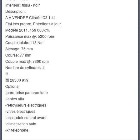
Intérieur : tissu - noir
Description:
A À VENDRE Citroën C3 1.4L
Etat três propre, Entretiens à jour.
Modèle 2011. 159 000km.
Puissance max @: 5200 rpm
Couple totale: 118 Nm
Alésage: 75 mm
Course: 77 mm
Couple max @: 3300 rpm
Nombre de cylindres: 4
!!!
面 28300 919
Options:
-pare-brise panoramique
-jantes allu
-rétroviseurs électriques
-vitres électriques
-accoudoir central avant
-climatisation auto
-kit téléphone