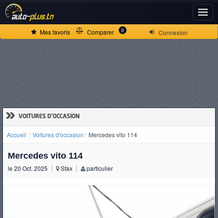
ACCUEIL
0
Mes favoris
Comparer
Connexion
ACTUALITÉS
VOITURES
NEUVES
»
VOITURES D'OCCASION
Accueil
Voitures d'occasion
Mercedes vito 114
VOITURES
Mercedes vito 114
D'OCCASION
le 20 Oct. 2025
Sfax
particulier
CAMIONS