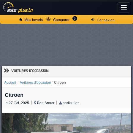
ACCUEIL
0
Mes favoris
Comparer
Connexion
ACTUALITÉS
VOITURES
NEUVES
»
VOITURES D'OCCASION
Accueil
Voitures d'occasion
Citroen
VOITURES
Citroen
D'OCCASION
le 27 Oct. 2025
Ben Arous
particulier
CAMIONS