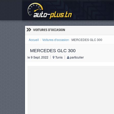
ME
ACCUEIL
ACTUALITÉS
»
VOITURES D'OCCASION
Accueil
Voitures d'occasion
MERCEDES GLC 300
MERCEDES GLC 300
VOITURES
le 9 Sept. 2022
Tunis
particulier
NEUVES
VOITURES
D'OCCASION
CAMIONS