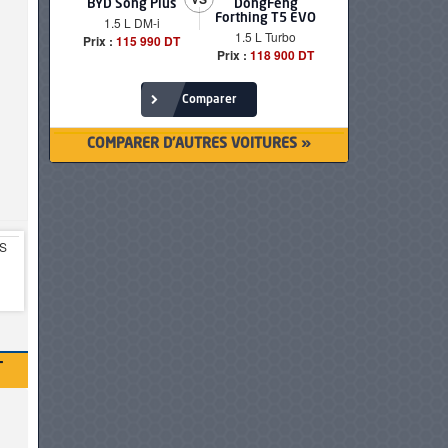
BYD Song Plus
DongFeng
BMW serie
Forthing T5 EVO
1.5 L DM-i
520i Loun
1.5 L Turbo
Prix :
115 990 DT
Prix :
249 90
Prix :
118 900 DT
Comparer
COMPARER D'AUTRES VOITURES »
T