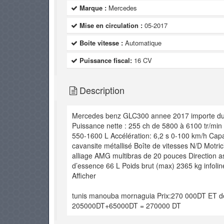
Marque :
Mercedes
Mise en circulation :
05-2017
Boite vitesse :
Automatique
Puissance fiscal:
16 CV
Description
Mercedes benz GLC300 annee 2017 importe du Ca
Puissance nette : 255 ch de 5800 à 6100 tr/mi
550-1600 L Accélération: 6,2 s 0-100 km/h Cap
cavansite métallisé Boîte de vitesses N/D Motr
alliage AMG multibras de 20 pouces Direction as
d’essence 66 L Poids brut (max) 2365 kg infolin
Afficher
tunis manouba mornaguia Prix:270 000DT ET
205000DT+65000DT = 270000 DT