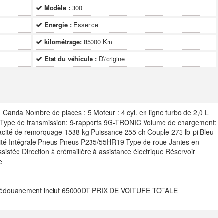
Modèle :
300
Energie :
Essence
kilométrage:
85000 Km
Etat du véhicule :
D\'origine
nda Nombre de places : 5 Moteur : 4 cyl. en ligne turbo de 2,0 L
n Type de transmission: 9-rapports 9G-TRONIC Volume de chargement:
acité de remorquage 1588 kg Puissance 255 ch Couple 273 lb-pi Bleu
icité Intégrale Pneus Pneus P235/55HR19 Type de roue Jantes en
sistée Direction à crémaillère à assistance électrique Réservoir
e
 dédouanement inclut 65000DT PRIX DE VOITURE TOTALE