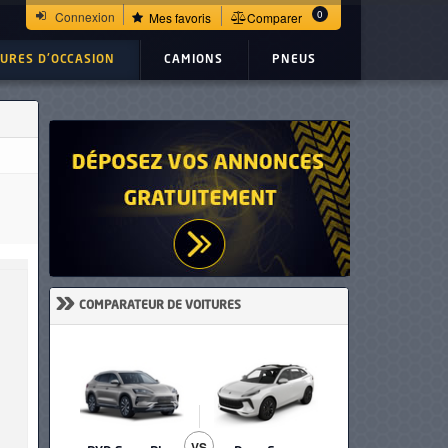
0
Connexion
Mes favoris
Comparer
TURES D'OCCASION
CAMIONS
PNEUS
»
COMPARATEUR DE VOITURES
VS