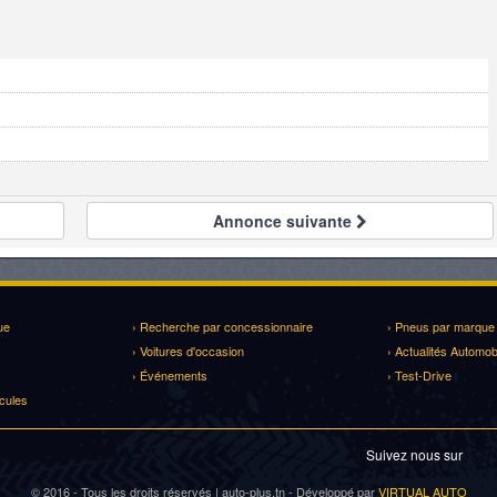
Annonce
suivante
ue
› Recherche par concessionnaire
› Pneus par marque
› Voitures d'occasion
› Actualités Automob
› Événements
› Test-Drive
cules
Suivez nous sur
© 2016 - Tous les droits réservés | auto-plus.tn - Développé par
VIRTUAL AUTO