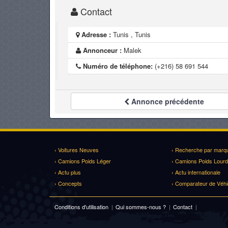
Contact
Adresse :
Tunis , Tunis
Annonceur :
Malek
Numéro de téléphone:
(+216) 58 691 544
Annonce
précédente
› Voitures Neuves
› Recherche par marq
› Camions Poids Léger
› Camions Poids Lourd
› Actu plus
› Actu internationale
› Concepts
› Comparateur de Véhi
Conditions d'utilisation
|
Qui sommes-nous ?
|
Contact
|