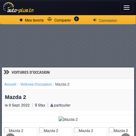
ACCUEIL
0
Mes favoris
Comparer
Connexion
ACTUALITÉS
VOITURES
NEUVES
»
VOITURES D'OCCASION
Accueil
Voitures d'occasion
Mazda 2
VOITURES
Mazda 2
D'OCCASION
le 9 Sept. 2022
Sfax
particulier
CAMIONS