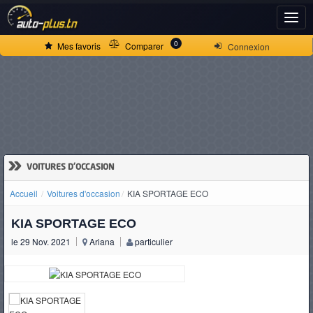
ACCUEIL
0
Mes favoris
Comparer
Connexion
ACTUALITÉS
VOITURES
NEUVES
»
VOITURES D'OCCASION
Accueil
Voitures d'occasion
KIA SPORTAGE ECO
VOITURES
KIA SPORTAGE ECO
D'OCCASION
le 29 Nov. 2021
Ariana
particulier
CAMIONS