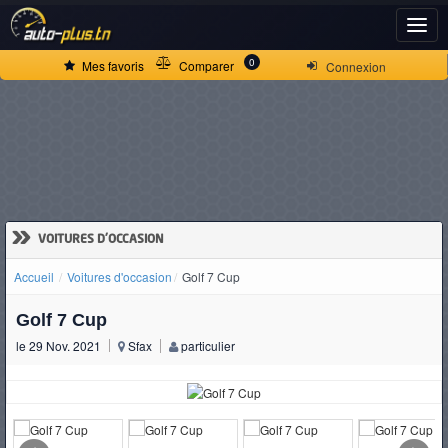
ACCUEIL
0
Mes favoris
Comparer
Connexion
ACTUALITÉS
VOITURES
NEUVES
»
VOITURES D'OCCASION
Accueil
Voitures d'occasion
Golf 7 Cup
VOITURES
Golf 7 Cup
D'OCCASION
le 29 Nov. 2021
Sfax
particulier
CAMIONS