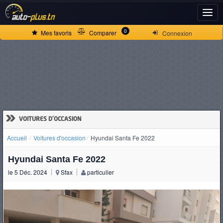
ACCUEIL
0
Mes favoris
Comparer
Connexion
ACTUALITÉS
VOITURES
NEUVES
»
VOITURES D'OCCASION
Accueil
Voitures d'occasion
Hyundai Santa Fe 2022
VOITURES
Hyundai Santa Fe 2022
D'OCCASION
le 5 Déc. 2024
Sfax
particulier
CAMIONS