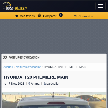
ACCUEIL
0
Mes favoris
Comparer
Connexion
ACTUALITÉS
VOITURES
NEUVES
»
VOITURES D'OCCASION
Accueil
Voitures d'occasion
HYUNDAI I 20 PREMIERE MAIN
VOITURES
HYUNDAI I 20 PREMIERE MAIN
D'OCCASION
le 17 Nov. 2023
Ariana
particulier
CAMIONS