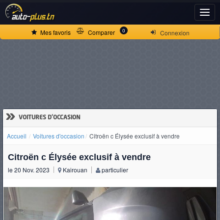
ACCUEIL
0
Mes favoris
Comparer
Connexion
ACTUALITÉS
VOITURES
NEUVES
»
VOITURES D'OCCASION
Accueil
Voitures d'occasion
Citroën c Élysée exclusif à vendre
VOITURES
Citroën c Élysée exclusif à vendre
D'OCCASION
le 20 Nov. 2023
Kairouan
particulier
CAMIONS