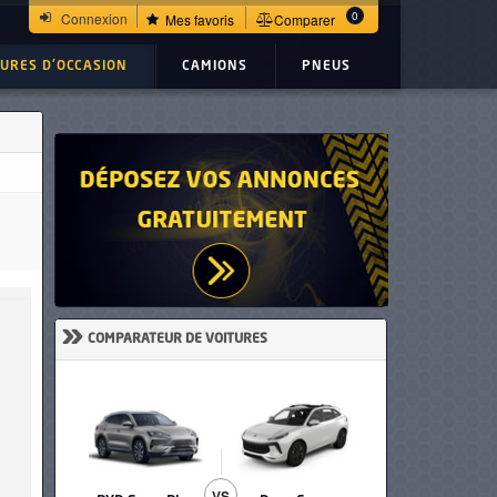
0
Connexion
Mes favoris
Comparer
TURES D'OCCASION
CAMIONS
PNEUS
»
COMPARATEUR DE VOITURES
VS