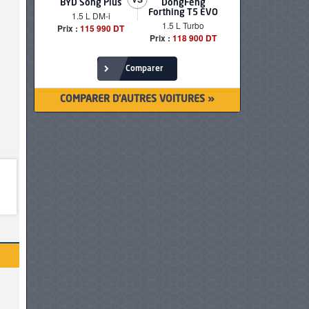
BYD Song Plus
DongFeng
BMW serie
Forthing T5 EVO
1.5 L DM-i
520i Loun
1.5 L Turbo
Prix :
115 990 DT
Prix :
249 90
Prix :
118 900 DT
Comparer
COMPARER D'AUTRES VOITURES »