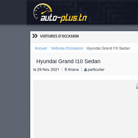
Hyu
ACCUEIL
ACTUALITÉS
»
VOITURES D'OCCASION
Accueil
Voitures d'occasion
Hyundai Grand I10 Sedan
Hyundai Grand I10 Sedan
VOITURES
le 29 Nov. 2021
Ariana
particulier
NEUVES
VOITURES
D'OCCASION
CAMIONS